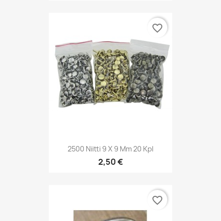
favorite_border
2500 Niitti 9 X 9 Mm 20 Kpl
2,50 €
favorite_border