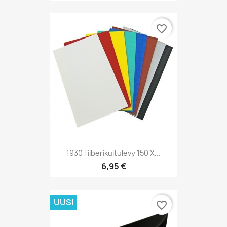
favorite_border
1930 Fiiberikuitulevy 150 X...
6,95 €
UUSI
favorite_border