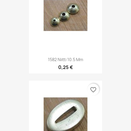
1582 Niitti 10.5 Mm
0,25 €
favorite_border