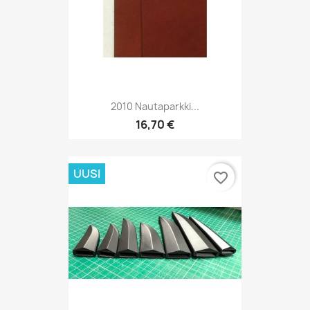
2010 Nautaparkki...
16,70 €
UUSI
favorite_border