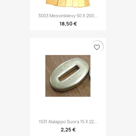
3003 Messinkilevy 50 X 200...
18,50 €
favorite_border
1531 Alalappo Suora 15 X 22...
2,25 €