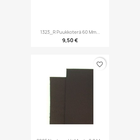
1323_R Puukkoterä 60 Mm...
9,50 €
favorite_border