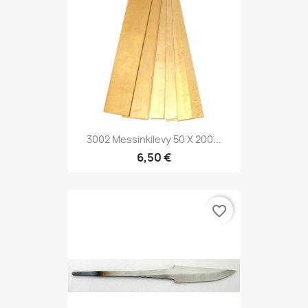
3002 Messinkilevy 50 X 200...
6,50 €
favorite_border