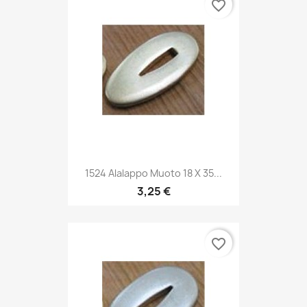
favorite_border
1524 Alalappo Muoto 18 X 35...
3,25 €
favorite_border