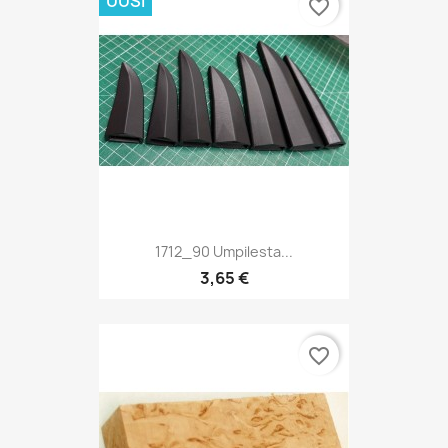
UUSI
favorite_border
1712_90 Umpilesta...
3,65 €
favorite_border