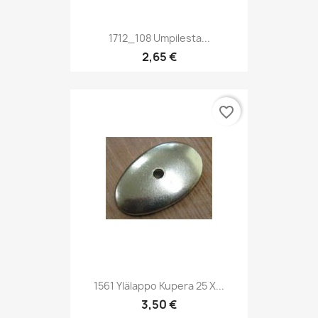
1712_108 Umpilesta...
2,65 €
favorite_border
1561 Ylälappo Kupera 25 X...
3,50 €