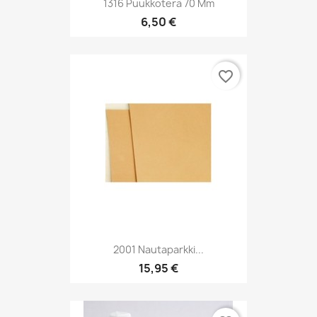
1316 Puukkoterä 70 Mm
6,50 €
favorite_border
2001 Nautaparkki...
15,95 €