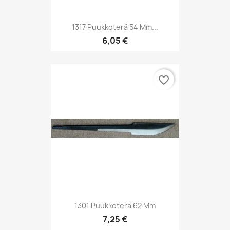
1317 Puukkoterä 54 Mm...
6,05 €
favorite_border
1301 Puukkoterä 62 Mm
7,25 €