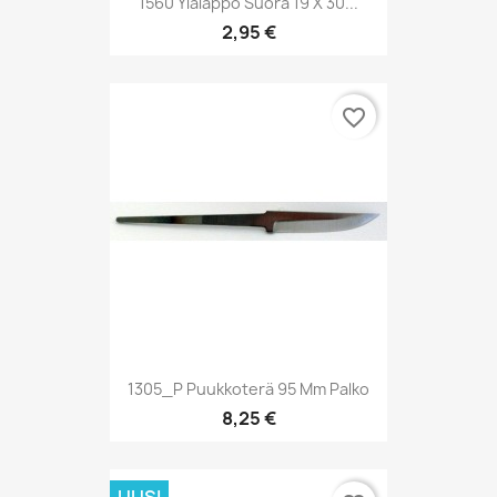
1560 Ylälappo Suora 19 X 30...
2,95 €
favorite_border
1305_P Puukkoterä 95 Mm Palko
8,25 €