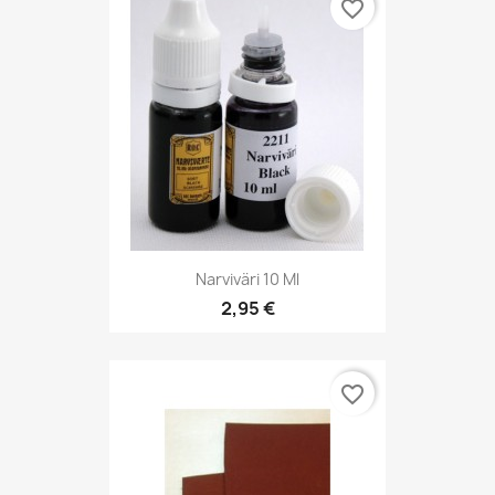
favorite_border
Narviväri 10 Ml
2,95 €
favorite_border