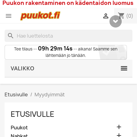
Puukon rakentaminen on kädentaidon luomus
shopping_cart


(0)
search
09h 29m 13s
Tee tilaus --
-- aikana! Saamme sen
lähtemään jo tänään.
VALIKKO
Etusivulle
Myydyimmät
ETUSIVULLE

Puukot

Nahkat