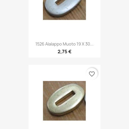
1526 Alalappo Muoto 19 X 30...
2,75 €
favorite_border