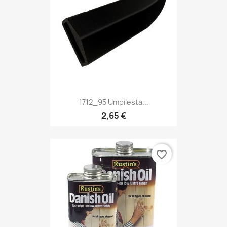
1712_95 Umpilesta...
2,65 €
favorite_border