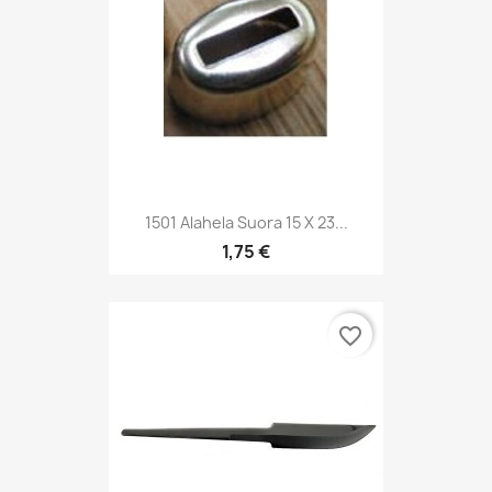
1501 Alahela Suora 15 X 23...
1,75 €
favorite_border