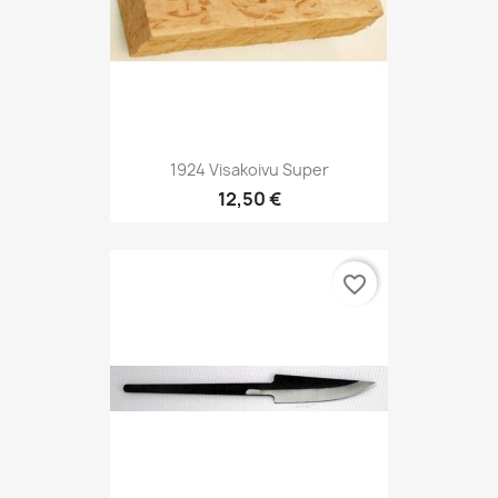
1924 Visakoivu Super
12,50 €
favorite_border