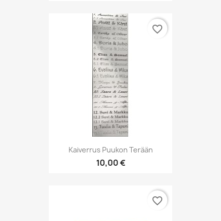
favorite_border
Kaiverrus Puukon Terään
10,00 €
favorite_border