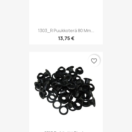
1303_R Puukkoterä 80 Mm...
13,75 €
favorite_border