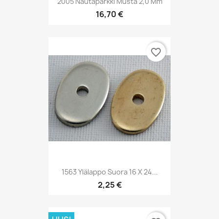
2005 Nautaparkki Musta 2,0 Mm
16,70 €
favorite_border
1563 Ylälappo Suora 16 X 24...
2,25 €