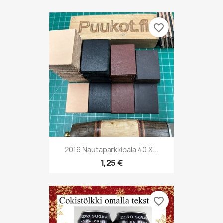
favorite_border
2016 Nautaparkkipala 40 X...
1,25 €
favorite_border