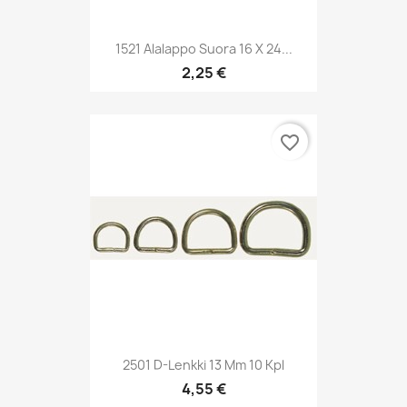
1521 Alalappo Suora 16 X 24...
2,25 €
favorite_border
2501 D-Lenkki 13 Mm 10 Kpl
4,55 €