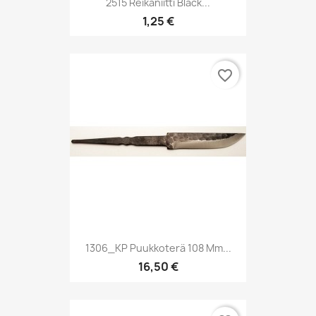
2515 Reikäniitti Black...
1,25 €
favorite_border
1306_KP Puukkoterä 108 Mm...
16,50 €