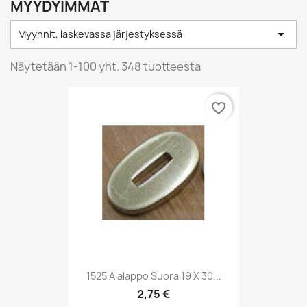
MYYDYIMMÄT

Myynnit, laskevassa järjestyksessä
Näytetään 1-100 yht. 348 tuotteesta
favorite_border
1525 Alalappo Suora 19 X 30...
2,75 €