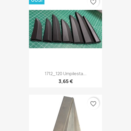
UUSI
favorite_border
1712_120 Umpilesta...
3,65 €
favorite_border