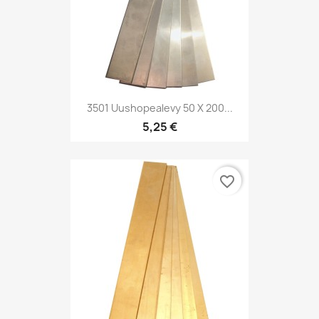
3501 Uushopealevy 50 X 200...
5,25 €
favorite_border