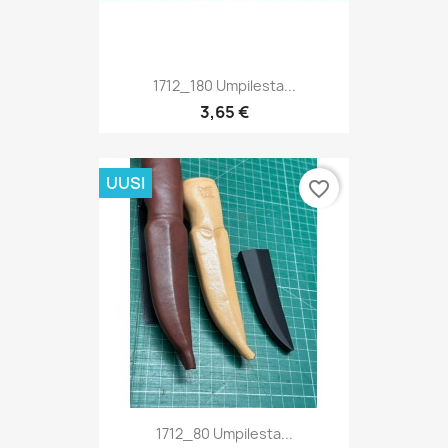
1712_180 Umpilesta...
3,65 €
UUSI
favorite_border
1712_80 Umpilesta...