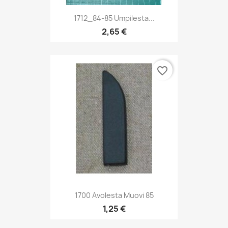
1712_84-85 Umpilesta...
2,65 €
favorite_border
1700 Avolesta Muovi 85
1,25 €