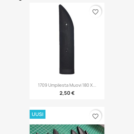
favorite_border
1709 Umpilesta Muovi 180 X...
2,50 €
UUSI
favorite_border