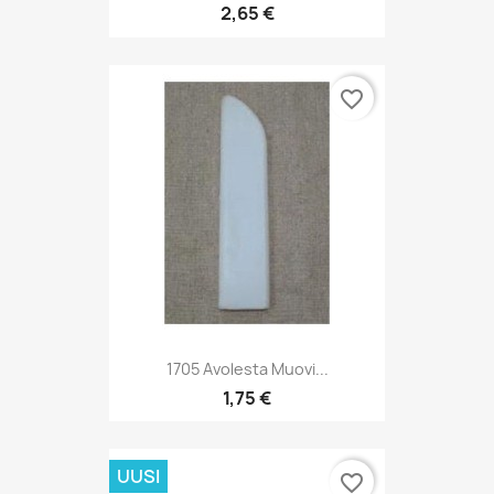
2,65 €
favorite_border
1705 Avolesta Muovi...
1,75 €
UUSI
favorite_border