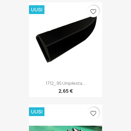
UUSI
favorite_border
1712_95 Umpilesta...
2,65 €
UUSI
favorite_border