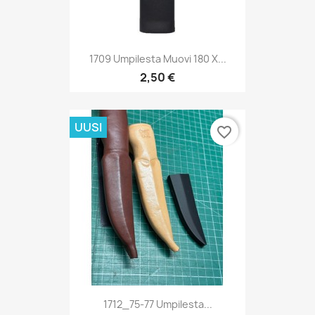
1709 Umpilesta Muovi 180 X...
2,50 €
UUSI
favorite_border
1712_75-77 Umpilesta...