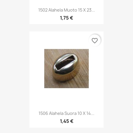
1502 Alahela Muoto 15 X 23...
1,75 €
favorite_border
1506 Alahela Suora 10 X 14...
1,45 €