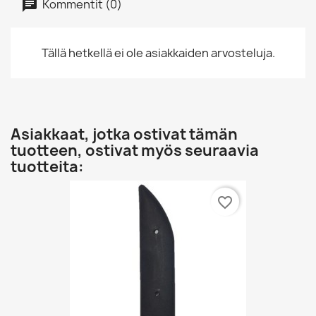
Kommentit (0)
Tällä hetkellä ei ole asiakkaiden arvosteluja.
Asiakkaat, jotka ostivat tämän
tuotteen, ostivat myös seuraavia
tuotteita:
favorite_border