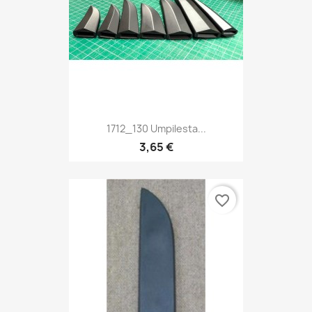
1712_130 Umpilesta...
3,65 €
favorite_border