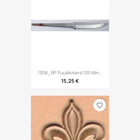
1306_RP Puukkoterä 105 Mm...
15,25 €
favorite_border