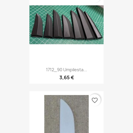
1712_90 Umpilesta...
3,65 €
favorite_border