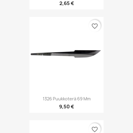
2,65 €
favorite_border
1326 Puukkoterä 69 Mm
9,50 €
favorite_border