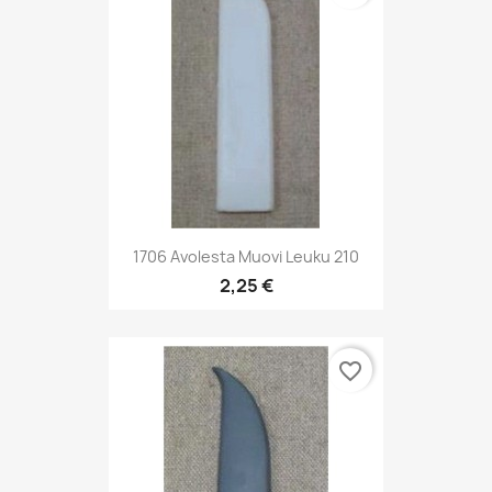
1706 Avolesta Muovi Leuku 210
2,25 €
favorite_border