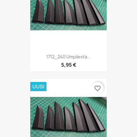
1712_240 Umpilesta...
5,95 €
UUSI
favorite_border