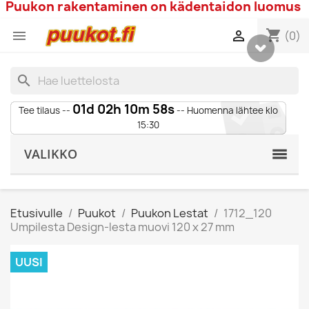
Puukon rakentaminen on kädentaidon luomus
shopping_cart


(0)
search
01d 02h 10m 57s
Tee tilaus --
-- Huomenna lähtee klo
15:30
VALIKKO
Etusivulle
Puukot
Puukon Lestat
1712_120
Umpilesta Design-lesta muovi 120 x 27 mm
UUSI