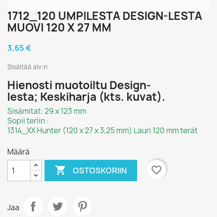
1712_120 UMPILESTA DESIGN-LESTA
MUOVI 120 X 27 MM
3,65 €
Sisältää alv:n
Hienosti muotoiltu Design-
lesta; Keskiharja (kts. kuvat).
Sisämitat: 29 x 123 mm
Sopii teriin :
1314_XX Hunter (120 x 27 x 3,25 mm) Lauri 120 mm terät
Määrä

favorite_border
OSTOSKORIIN
Jaa