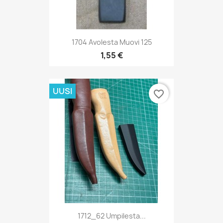
1704 Avolesta Muovi 125
1,55 €
UUSI
favorite_border
1712_62 Umpilesta...