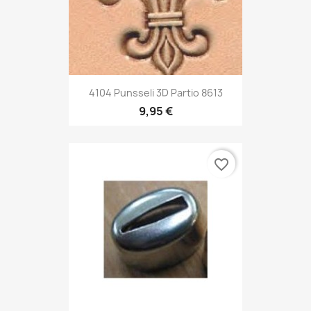
4104 Punsseli 3D Partio 8613
9,95 €
favorite_border