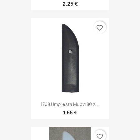
2,25 €
favorite_border
1708 Umpilesta Muovi 80 X...
1,65 €
favorite_border