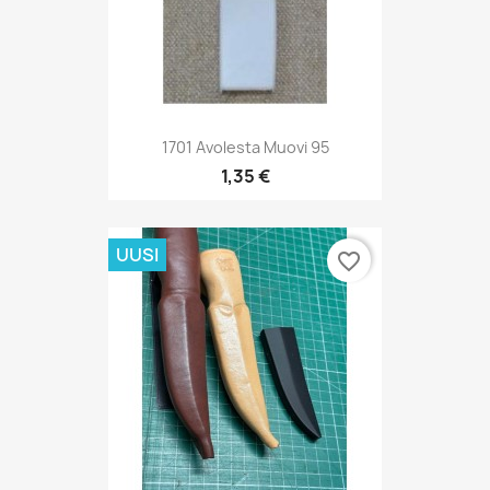
1701 Avolesta Muovi 95
1,35 €
UUSI
favorite_border