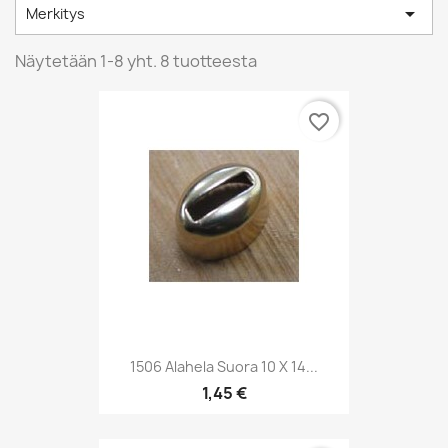

Merkitys
Näytetään 1-8 yht. 8 tuotteesta
favorite_border
1506 Alahela Suora 10 X 14...
1,45 €