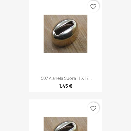
favorite_border
1507 Alahela Suora 11 X 17...
1,45 €
favorite_border