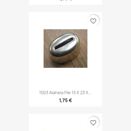
favorite_border
1503 Alahela File 15 X 23 X...
1,75 €
favorite_border