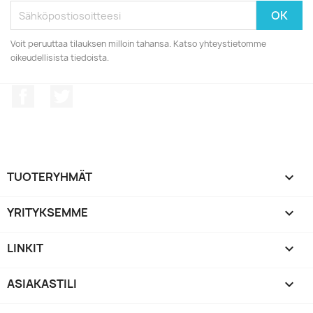
Voit peruuttaa tilauksen milloin tahansa. Katso yhteystietomme
oikeudellisista tiedoista.
Facebook
Twitter
TUOTERYHMÄT

YRITYKSEMME

LINKIT

ASIAKASTILI
