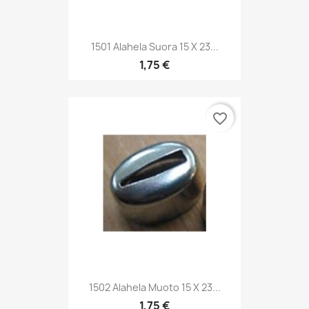
1501 Alahela Suora 15 X 23...
1,75 €
favorite_border
1502 Alahela Muoto 15 X 23...
1,75 €