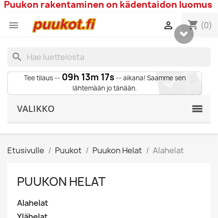
Puukon rakentaminen on kädentaidon luomus
shopping_cart


(0)
search
09h 13m 16s
Tee tilaus --
-- aikana! Saamme sen
lähtemään jo tänään.
VALIKKO
Etusivulle
Puukot
Puukon Helat
Alahelat
PUUKON HELAT
Alahelat
Ylähelat