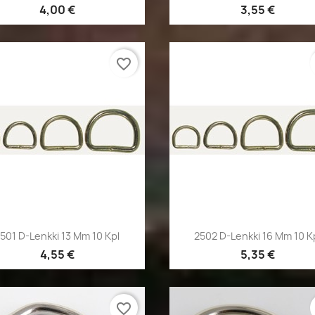
4,00 €
3,55 €
favorite_border
Pikakatselu
Pikakatselu


501 D-Lenkki 13 Mm 10 Kpl
2502 D-Lenkki 16 Mm 10 K
4,55 €
5,35 €
favorite_border