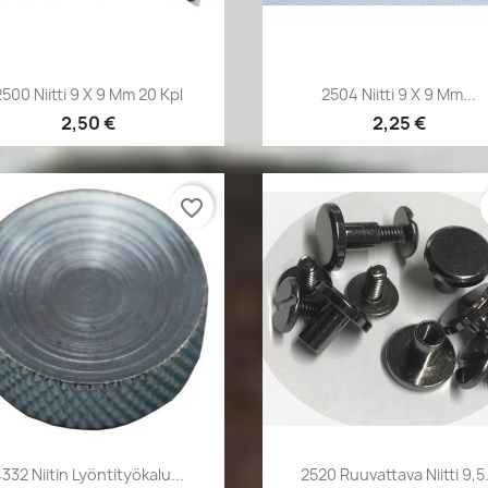
Pikakatselu
Pikakatselu


2500 Niitti 9 X 9 Mm 20 Kpl
2504 Niitti 9 X 9 Mm...
2,50 €
2,25 €
favorite_border
Pikakatselu
Pikakatselu


332 Niitin Lyöntityökalu...
2520 Ruuvattava Niitti 9,5.