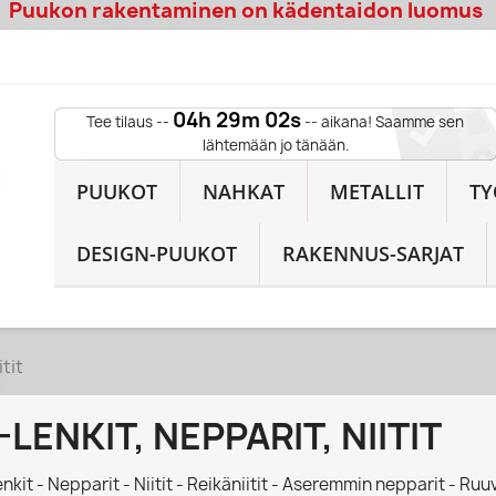
Puukon rakentaminen on kädentaidon luomus
04h 29m 00s
Tee tilaus --
-- aikana! Saamme sen
lähtemään jo tänään.
PUUKOT
NAHKAT
METALLIT
TY
DESIGN-PUUKOT
RAKENNUS-SARJAT
itit
-LENKIT, NEPPARIT, NIITIT
enkit - Nepparit - Niitit - Reikäniitit - Aseremmin nepparit - Ruuv