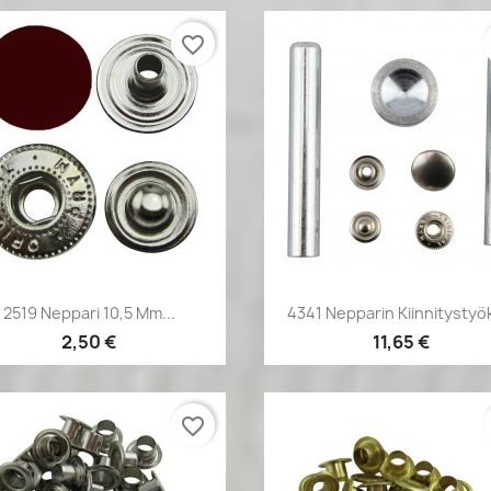
favorite_border
Pikakatselu
Pikakatselu


2519 Neppari 10,5 Mm...
4341 Nepparin Kiinnitystyö
2,50 €
11,65 €
favorite_border