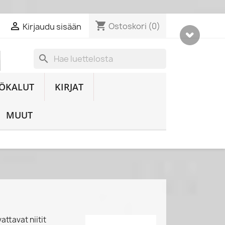
shopping_cart

Ostoskori
(0)
Kirjaudu sisään
search
ÖKALUT
KIRJAT
MUUT
attavat niitit