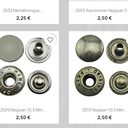
Pikakatselu
Pikakatselu


2532 Metallirengas...
2503 Aseremmin Neppari 5 
2,25 €
2,50 €
favorite_border
Pikakatselu
Pikakatselu


2509 Neppari 10,5 Mm...
2510 Neppari 10,5 Mm...
2,50 €
2,50 €