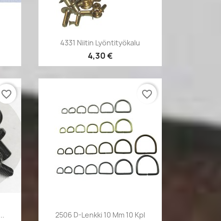
Pikakatselu

4331 Niitin Lyöntityökalu
4,30 €
favorite_border
favorite_border
Pikakatselu

..
2506 D-Lenkki 10 Mm 10 Kpl