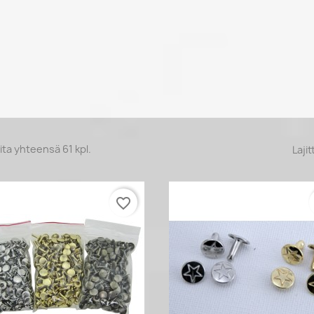
ita yhteensä 61 kpl.
Lajit
favorite_border