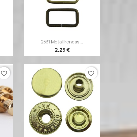
Pikakatselu

2531 Metallirengas...
2,25 €
favorite_border
favorite_border