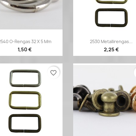
Pikakatselu
Pikakatselu


2540 O-Rengas 32 X 5 Mm
2530 Metallirengas...
1,50 €
2,25 €
favorite_border