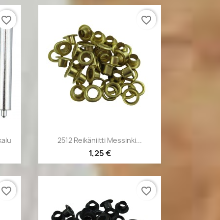
favorite_border
favorite_border
Pikakatselu

kalu
2512 Reikäniitti Messinki...
1,25 €
favorite_border
favorite_border