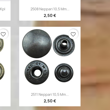
Pikakatselu

Kpl
2508 Neppari 10,5 Mm...
2,50 €
favorite_border
favorite_border
Pikakatselu

2511 Neppari 10,5 Mm...
2,50 €