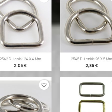
Pikakatselu
Pikakatselu


2542 D-Lenkki 24 X 4 Mm
2545 D-Lenkki 26 X 5 M
2,05 €
2,85 €
favorite_border