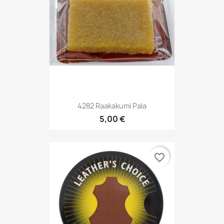
4282 Raakakumi Pala
5,00 €
favorite_border