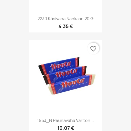
2230 Käsivaha Nahkaan 20 G
4,35 €
favorite_border
1953_N Reunavaha Väritön...
10,07 €