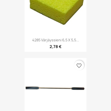
4285 Värjäyssieni 6,5 X 5,5...
2,78 €
favorite_border