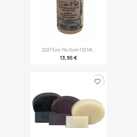
2227 Eco-Flo Gum 132 Ml...
13,95 €
favorite_border