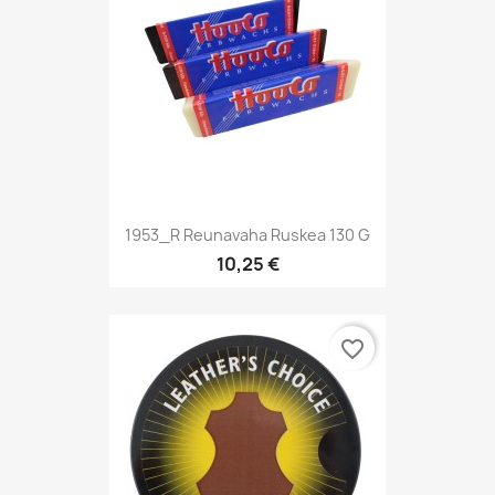
1953_R Reunavaha Ruskea 130 G
10,25 €
favorite_border