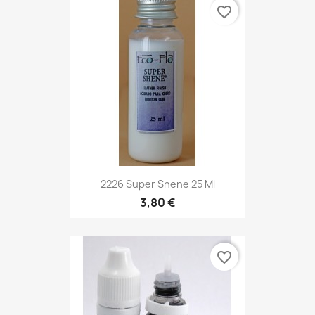
favorite_border
2226 Super Shene 25 Ml
3,80 €
favorite_border