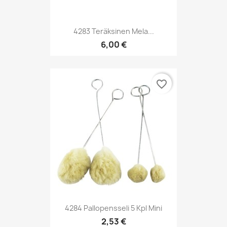
4283 Teräksinen Mela...
6,00 €
favorite_border
4284 Pallopensseli 5 Kpl Mini
2,53 €