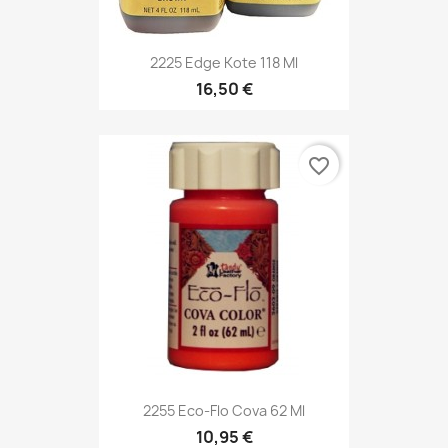
2225 Edge Kote 118 Ml
16,50 €
favorite_border
2255 Eco-Flo Cova 62 Ml
10,95 €