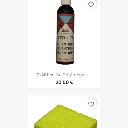
favorite_border
2245 Eco-Flo Gel Antiques...
20,50 €
favorite_border