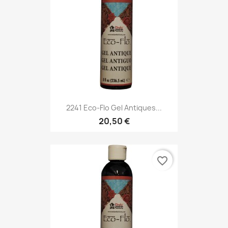
2241 Eco-Flo Gel Antiques...
20,50 €
favorite_border