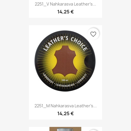
2251_V Nahkarasva Leather's...
14,25 €
favorite_border
2251_M Nahkarasva Leather's...
14,25 €