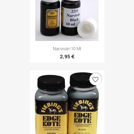
Narviväri 10 Ml
2,95 €
favorite_border