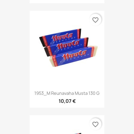
favorite_border
1953_M Reunavaha Musta 130 G
10,07 €
favorite_border