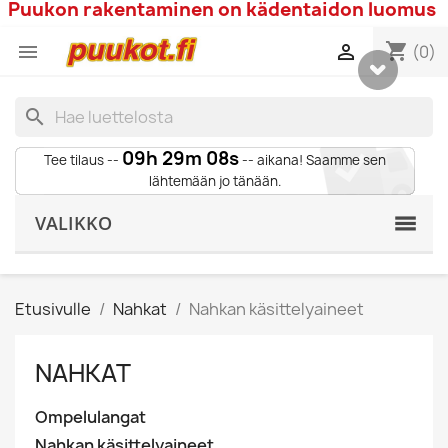
Puukon rakentaminen on kädentaidon luomus
shopping_cart


(0)
search
09h 29m 07s
Tee tilaus --
-- aikana! Saamme sen
lähtemään jo tänään.
VALIKKO
Etusivulle
Nahkat
Nahkan käsittelyaineet
NAHKAT
Ompelulangat
Nahkan käsittelyaineet