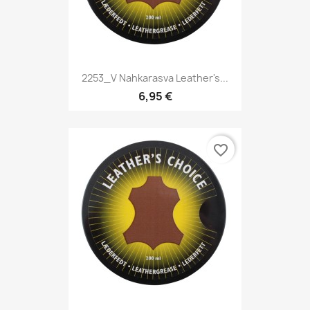
2253_V Nahkarasva Leather's...
6,95 €
favorite_border