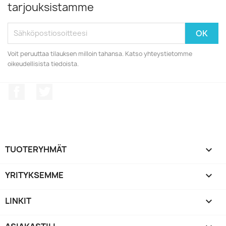
tarjouksistamme
Voit peruuttaa tilauksen milloin tahansa. Katso yhteystietomme
oikeudellisista tiedoista.
Facebook
Twitter
TUOTERYHMÄT

YRITYKSEMME

LINKIT
