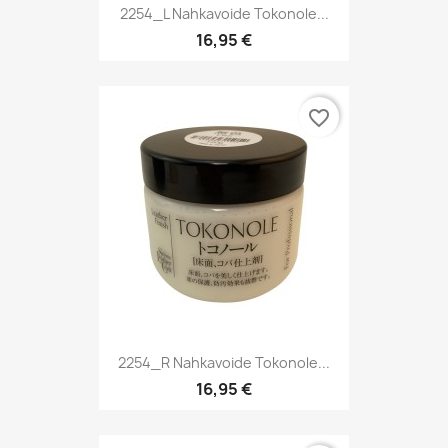
2254_L Nahkavoide Tokonole...
16,95 €
favorite_border
2254_R Nahkavoide Tokonole...
16,95 €