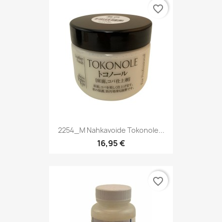
favorite_border
2254_M Nahkavoide Tokonole...
16,95 €
favorite_border