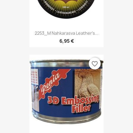
2253_M Nahkarasva Leather's...
6,95 €
favorite_border