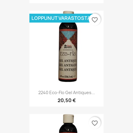
LOPPUNUT VARASTOSTA
favorite_border
2240 Eco-Flo Gel Antiques...
20,50 €
favorite_border