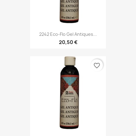
2242 Eco-Flo Gel Antiques...
20,50 €
favorite_border