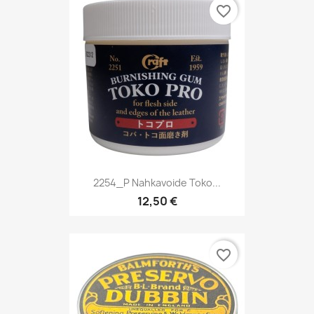
favorite_border
2254_P Nahkavoide Toko...
12,50 €
favorite_border