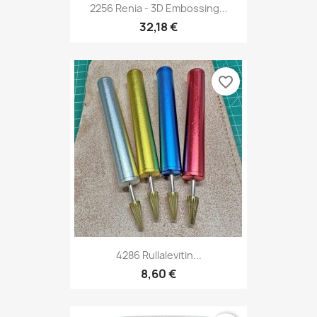
2256 Renia - 3D Embossing...
32,18 €
favorite_border
4286 Rullalevitin...
8,60 €