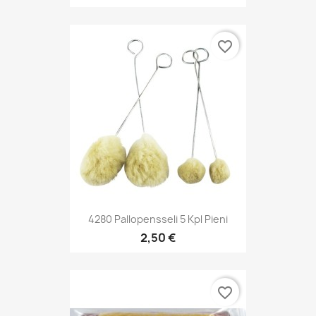
favorite_border
4280 Pallopensseli 5 Kpl Pieni
2,50 €
favorite_border