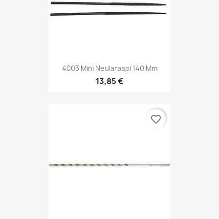
4003 Mini Neularaspi 140 Mm
13,85 €
favorite_border