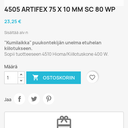
4505 ARTIFEX 75 X 10 MM SC 80 WP
23,25 €
Sisältää alv:n
"Kumilaikka" puukontekijän unelma etuhelan
kiilotukseen.
Sopii tuotteeseen 4510 Hioma/Kiillotuskone 400 W.
Määrä

favorite_border
OSTOSKORIIN
Jaa
redeem