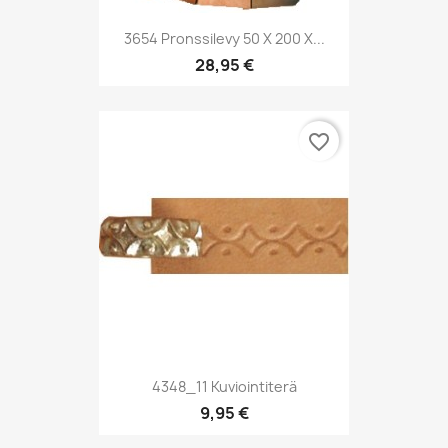
3654 Pronssilevy 50 X 200 X...
28,95 €
favorite_border
4348_11 Kuviointiterä
9,95 €