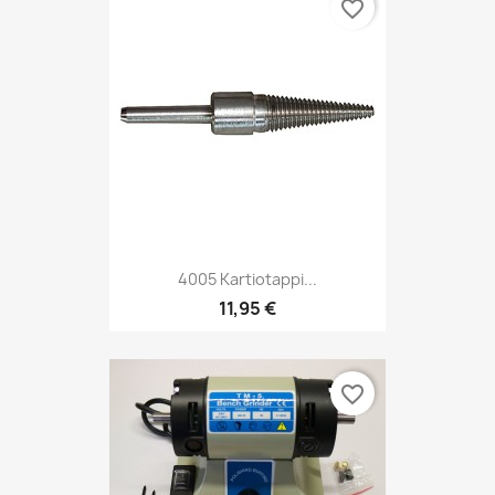
favorite_border
4005 Kartiotappi...
11,95 €
favorite_border