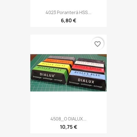
4023 Poranterä HSS...
6,80 €
favorite_border
4508_O DIALUX...
10,75 €