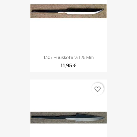
1307 Puukkoterä 125 Mm
11,95 €
favorite_border