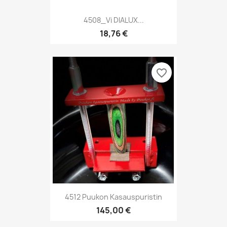
4508_Vi DIALUX...
18,76 €
favorite_border
4512 Puukon Kasauspuristin
145,00 €