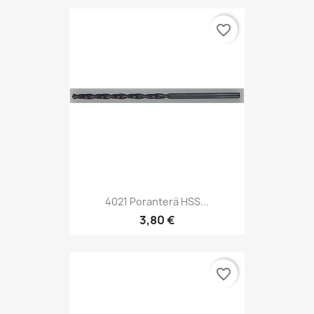
favorite_border
4021 Poranterä HSS...
3,80 €
favorite_border