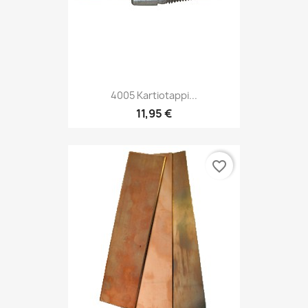
4005 Kartiotappi...
11,95 €
favorite_border