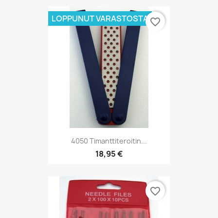
LOPPUNUT VARASTOSTA
favorite_border
4050 Timanttiteroitin...
18,95 €
favorite_border