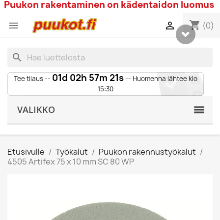
Puukon rakentaminen on kädentaidon luomus
shopping_cart


(0)
search
01d 02h 57m 20s
Tee tilaus --
-- Huomenna lähtee klo
15:30
VALIKKO
Etusivulle
Työkalut
Puukon rakennustyökalut
4505 Artifex 75 x 10 mm SC 80 WP