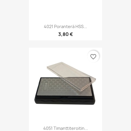
4021 Poranterä HSS...
3,80 €
favorite_border
4051 Timanttiteroitin...