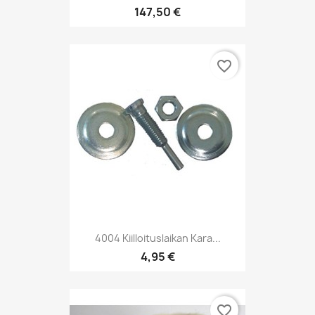
147,50 €
favorite_border
4004 Kiilloituslaikan Kara...
4,95 €
favorite_border