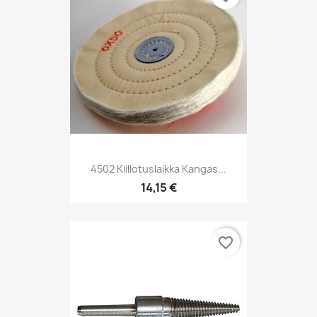
4502 Kiillotuslaikka Kangas...
14,15 €
favorite_border