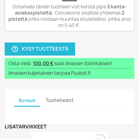
Ostamalla tämän tuotteen voit kerätä jopa
2
kanta-
asiakaspistettä
. Ostoskorisi sisältää yhteensä
2
pistettä
jotka voidaan muuntaa etuseteliksi, jonka arvo
on
0,40 €
.
KYSY TUOTTEESTA
help_outline
Osta vielä:
100,00 €
saat ilmaisen toimituksen!
Ilmaisen kuljetuksen tarjoaa Puukot.fi
Kuvaus
Tuotetiedot
LISÄTARVIKKEET