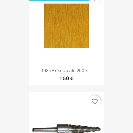
1985 BY Koivuviilu 200 X...
1,50 €
favorite_border