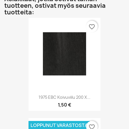
tuotteen, ostivat myös seuraavia
tuotteita:
favorite_border
1975 EBC Koivuviilu 200 X...
1,50 €
LOPPUNUT VARASTOSTA
favorite_border