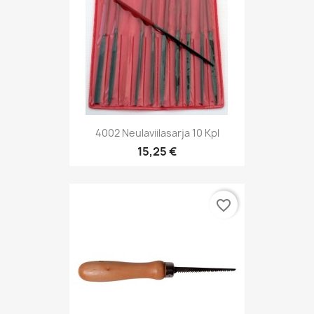
4002 Neulaviilasarja 10 Kpl
15,25 €
favorite_border