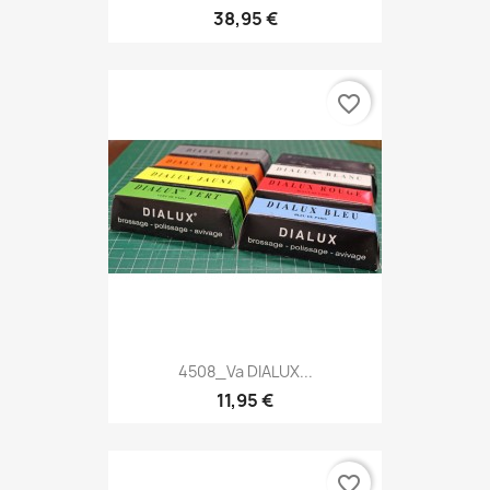
38,95 €
favorite_border
4508_Va DIALUX...
11,95 €
favorite_border