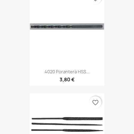
4020 Poranterä HSS...
3,80 €
favorite_border