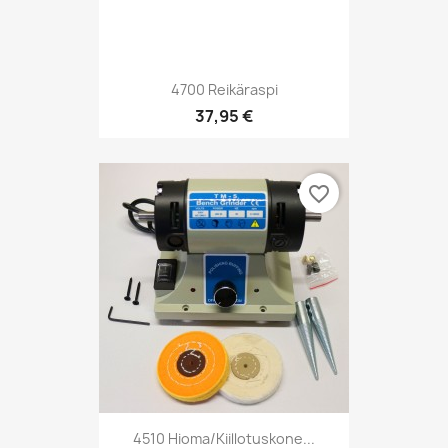
4700 Reikäraspi
37,95 €
favorite_border
4510 Hioma/Kiillotuskone...