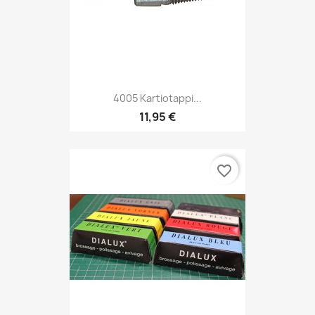
4005 Kartiotappi...
11,95 €
favorite_border