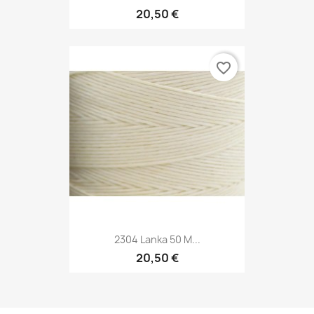
20,50 €
favorite_border
2304 Lanka 50 M...
20,50 €