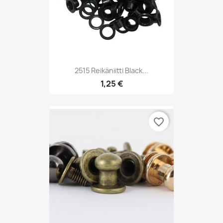
2515 Reikäniitti Black...
1,25 €
favorite_border