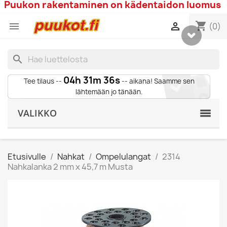
Puukon rakentaminen on kädentaidon luomus
shopping_cart


(0)
search
04h 31m 35s
Tee tilaus --
-- aikana! Saamme sen
lähtemään jo tänään.
VALIKKO
Etusivulle
Nahkat
Ompelulangat
2314
Nahkalanka 2 mm x 45,7 m Musta