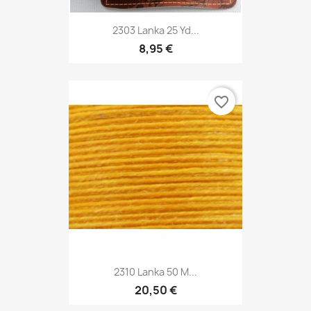
2303 Lanka 25 Yd...
8,95 €
favorite_border
2310 Lanka 50 M...
20,50 €