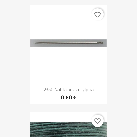
favorite_border
2350 Nahkaneula Tylppä
0,80 €
favorite_border