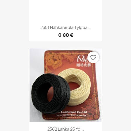
2351 Nahkaneula Tylppä...
0,80 €
favorite_border
2302 Lanka 25 Yd...