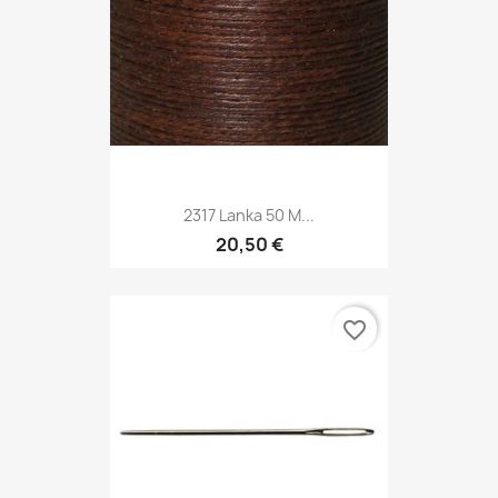
2317 Lanka 50 M...
20,50 €
favorite_border