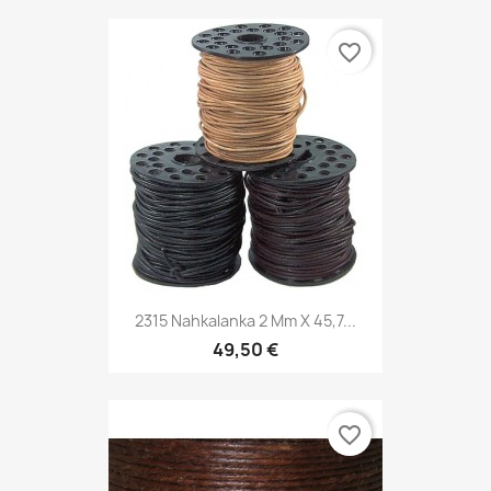
favorite_border
2315 Nahkalanka 2 Mm X 45,7...
49,50 €
favorite_border