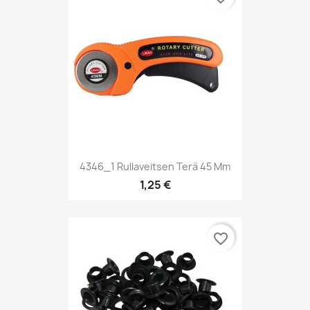
4346_1 Rullaveitsen Terä 45 Mm
1,25 €
favorite_border