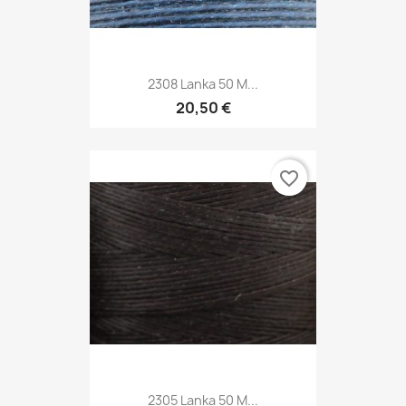
2308 Lanka 50 M...
20,50 €
favorite_border
2305 Lanka 50 M...