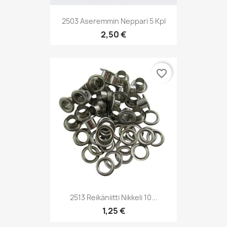
2503 Aseremmin Neppari 5 Kpl
2,50 €
favorite_border
2513 Reikäniitti Nikkeli 10...
1,25 €