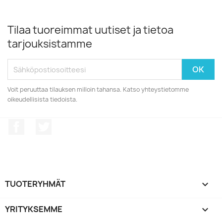
Tilaa tuoreimmat uutiset ja tietoa
tarjouksistamme
Voit peruuttaa tilauksen milloin tahansa. Katso yhteystietomme
oikeudellisista tiedoista.
Facebook
Twitter
TUOTERYHMÄT

YRITYKSEMME
