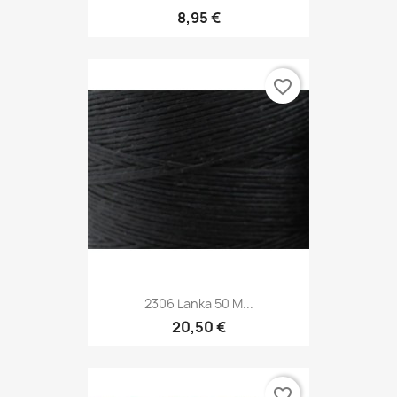
8,95 €
favorite_border
2306 Lanka 50 M...
20,50 €
favorite_border