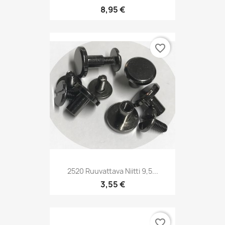
8,95 €
favorite_border
2520 Ruuvattava Niitti 9,5...
3,55 €
favorite_border