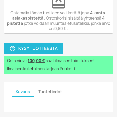
redeem
Ostamalla tämän tuotteen voit kerätä jopa
4
kanta-
asiakaspistettä
. Ostoskorisi sisältää yhteensä
4
pistettä
jotka voidaan muuntaa etuseteliksi, jonka arvo
on
0,80 €
.
KYSY TUOTTEESTA
help_outline
Osta vielä:
100,00 €
saat ilmaisen toimituksen!
Ilmaisen kuljetuksen tarjoaa Puukot.fi
Kuvaus
Tuotetiedot