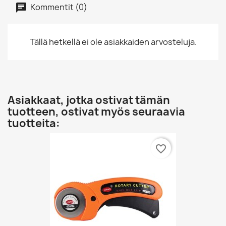
Kommentit (0)
Tällä hetkellä ei ole asiakkaiden arvosteluja.
Asiakkaat, jotka ostivat tämän
tuotteen, ostivat myös seuraavia
tuotteita:
favorite_border