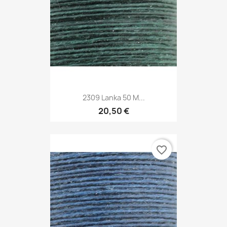
2309 Lanka 50 M...
20,50 €
favorite_border