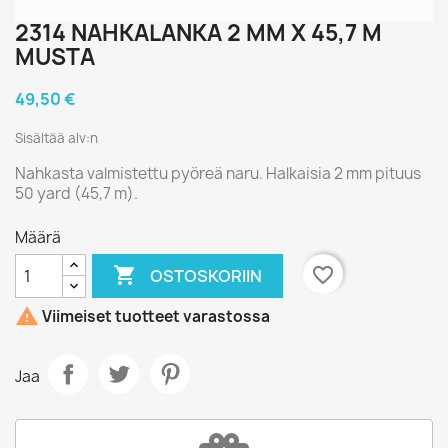
2314 NAHKALANKA 2 MM X 45,7 M
MUSTA
49,50 €
Sisältää alv:n
Nahkasta valmistettu pyöreä naru. Halkaisia 2 mm pituus
50 yard (45,7 m).
Määrä

favorite_border
OSTOSKORIIN

Viimeiset tuotteet varastossa
Jaa