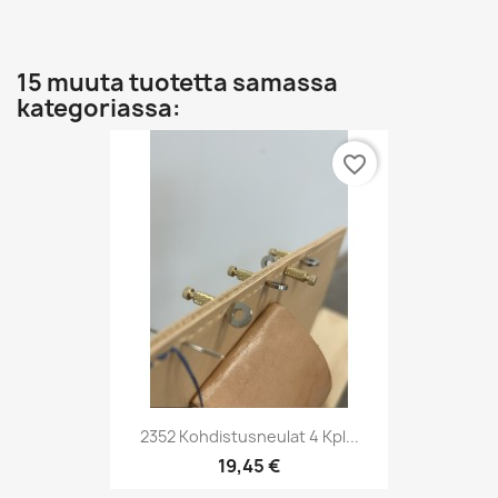
15 muuta tuotetta samassa
kategoriassa:
favorite_border
2352 Kohdistusneulat 4 Kpl...
19,45 €