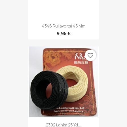
4346 Rullaveitsi 45 Mm
9,95 €
favorite_border
2302 Lanka 25 Yd...