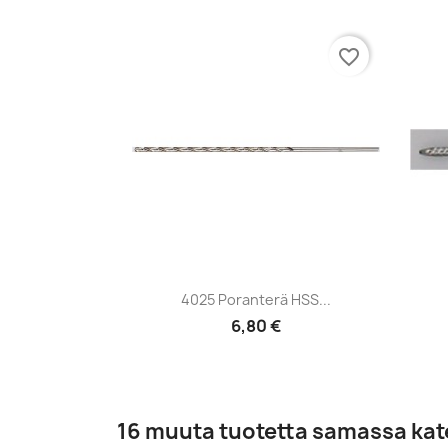
favorite_border
Pikakatselu

4025 Poranterä HSS...
6,80 €
16 muuta tuotetta samassa kat