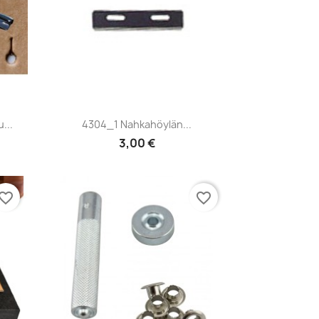
Pikakatselu

...
4304_1 Nahkahöylän...
3,00 €
vorite_border
favorite_border