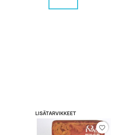
LISÄTARVIKKEET
favorite_border