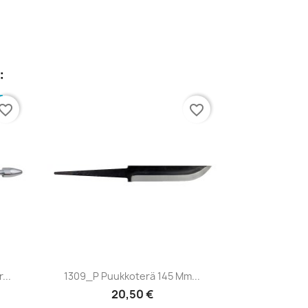
:
vorite_border
favorite_border
Pikakatselu

...
1309_P Puukkoterä 145 Mm...
20,50 €