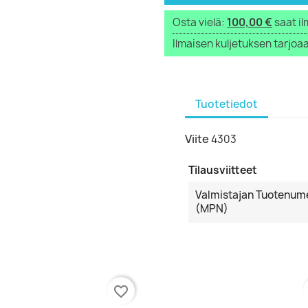
Osta vielä:
100,00 €
saat il
Ilmaisen kuljetuksen tarjoaa
Tuotetiedot
Viite
4303
Tilausviitteet
Valmistajan Tuotenum
(MPN)
favorite_border