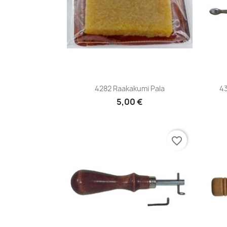
Pikakatselu

4282 Raakakumi Pala
43
5,00 €
favorite_border