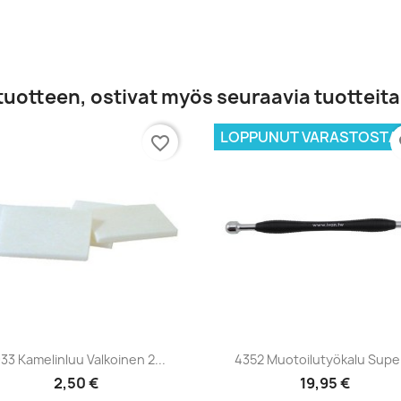
tuotteen, ostivat myös seuraavia tuotteita
LOPPUNUT VARASTOSTA
favorite_border
fa
Pikakatselu
Pikakatselu


33 Kamelinluu Valkoinen 2...
4352 Muotoilutyökalu Super
2,50 €
19,95 €