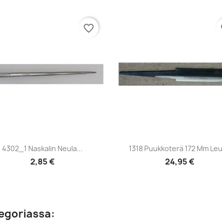
favorite_border
fa
Pikakatselu
Pikakatselu


4302_1 Naskalin Neula...
1318 Puukkoterä 172 Mm Le
2,85 €
24,95 €
egoriassa: