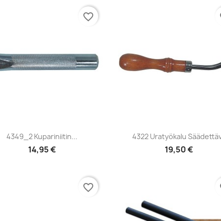
favorite_border
fa
Pikakatselu
Pikakatselu


4349_2 Kupariniitin...
4322 Uratyökalu Säädettä
14,95 €
19,50 €
favorite_border
fa