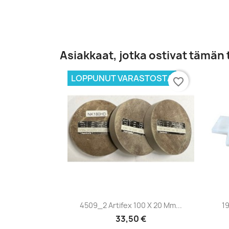
Asiakkaat, jotka ostivat tämän 
LOPPUNUT VARASTOSTA
favorite_border
Pikakatselu

4509_2 Artifex 100 X 20 Mm...
19
33,50 €