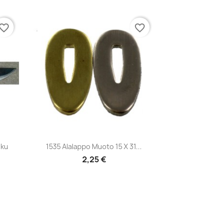
vorite_border
favorite_border
Pikakatselu

uku
1535 Alalappo Muoto 15 X 31...
2,25 €