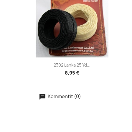
Pikakatselu

2302 Lanka 25 Yd...
8,95 €
Kommentit (0)