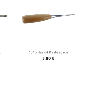
Pikakatselu

.
4345 Naskali Kiinteäpiikki
3,80 €