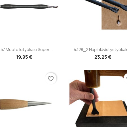
Pikakatselu
Pikakatselu


57 Muotoilutyökalu Super...
4328_2 Napinlävistystyökalu
19,95 €
23,25 €
favorite_border
fa