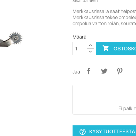
Sisältää alv:n
Merkkausrissalla saat helpos
Merkkausrissa tekee ompeleen
ompelua varten reiän, seura
Määrä

OSTOSKO
Jaa
Ei palkin
KYSY TUOTTEESTA
help_outline