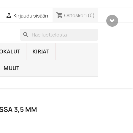
shopping_cart

Ostoskori
(0)
Kirjaudu sisään
search
ÖKALUT
KIRJAT
MUUT
SSA 3,5 MM