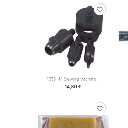
favorite_border
Pikakatselu

4335_14 Slewing Machine...
14,50 €
favorite_border