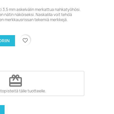
ti 3,5 mm askelvälin merkattua nahkatyöhösi.
 nätin näköiseksi. Naskalilla voit tehdä
ten merkkausrissan tekemiä merkkejä.
favorite_border
RIIN
redeem
topisteitä tälle tuotteelle.