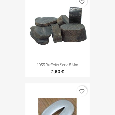
favorite_border
1935 Buffelin Sarvi 5 Mm
2,50 €
favorite_border