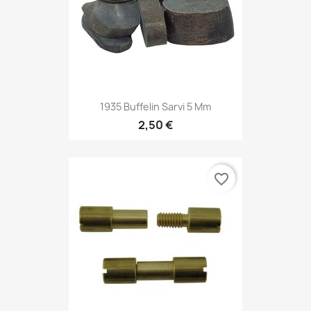
1935 Buffelin Sarvi 5 Mm
2,50 €
favorite_border