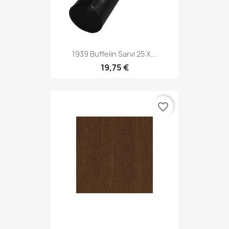
1939 Buffelin Sarvi 25 X...
19,75 €
favorite_border