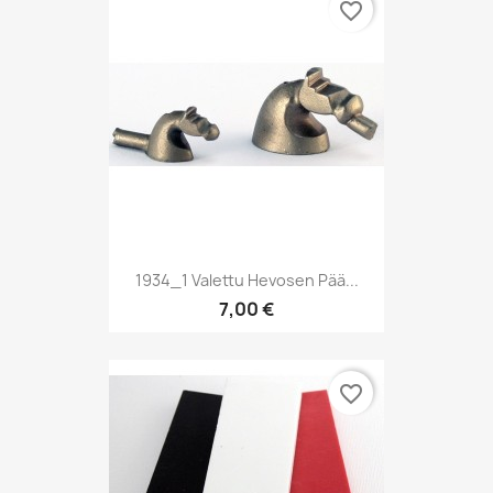
favorite_border
1934_1 Valettu Hevosen Pää...
7,00 €
favorite_border