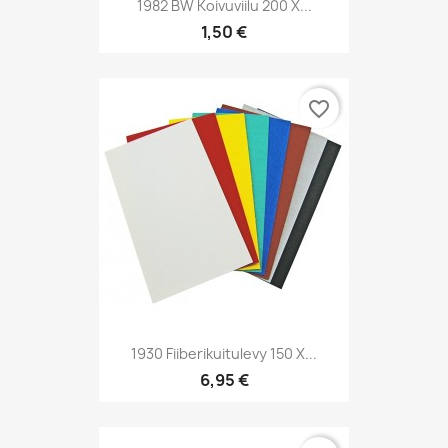
1982 BW Koivuviilu 200 X...
1,50 €
favorite_border
1930 Fiiberikuitulevy 150 X...
6,95 €