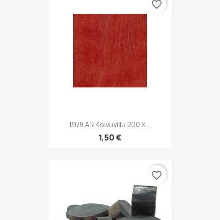
favorite_border
1978 AR Koivuviilu 200 X...
1,50 €
favorite_border