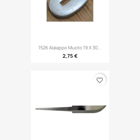
1526 Alalappo Muoto 19 X 30...
2,75 €
favorite_border