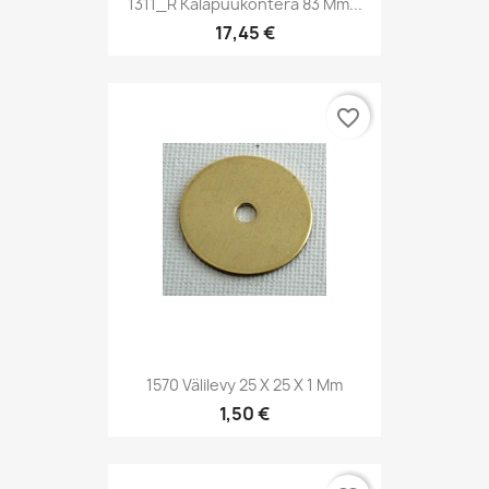
1311_R Kalapuukonterä 83 Mm...
17,45 €
favorite_border
1570 Välilevy 25 X 25 X 1 Mm
1,50 €