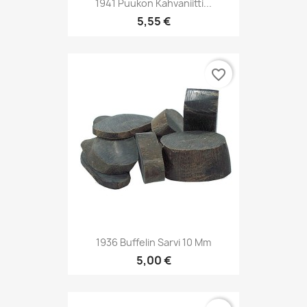
1941 Puukon Kahvaniitti...
5,55 €
favorite_border
1936 Buffelin Sarvi 10 Mm
5,00 €