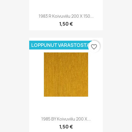
1983 R Koivuviilu 200 X 150...
1,50 €
LOPPUNUT VARASTOSTA
favorite_border
1985 BY Koivuviilu 200 X...
1,50 €