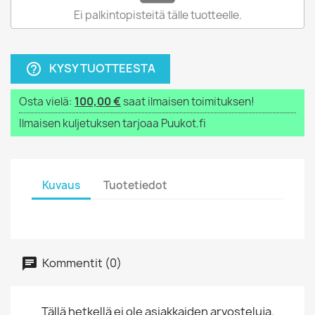
Ei palkintopisteitä tälle tuotteelle.
KYSY TUOTTEESTA
help_outline
Osta vielä:
100,00 €
saat ilmaisen toimituksen!
Ilmaisen kuljetuksen tarjoaa Puukot.fi
Kuvaus
Tuotetiedot
Kommentit (0)
Tällä hetkellä ei ole asiakkaiden arvosteluja.