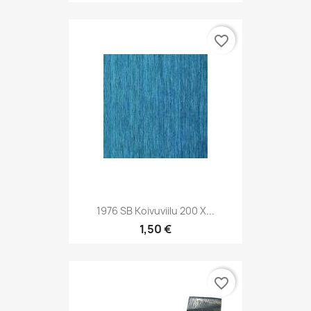
favorite_border
1976 SB Koivuviilu 200 X...
1,50 €
favorite_border