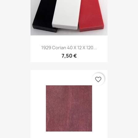
1929 Corian 40 X 12 X 120...
7,50 €
favorite_border