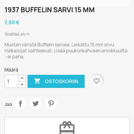
1937 BUFFELIN SARVI 15 MM
7,50 €
Sisältää alv:n
Mustan väristä Buffelin sarvea. Leikattu 15 mm siivu.
Halkaisijat vaihtelevat. Lisää puukonkahvaan arvokkuutta
- ei paha.
Määrä

favorite_border
OSTOSKORIIN
Jaa
redeem