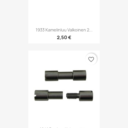
1933 Kamelinluu Valkoinen 2...
2,50 €
favorite_border