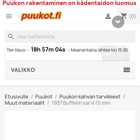
Puukon rakentaminen on kädentaidon luomus
shopping_cart


(0)
search
18h 57m 03s
Tee tilaus --
-- Maanantaina lähtee klo 15:30
VALIKKO
Etusivulle
Puukot
Puukon kahvan tarvikkeet
Muut materiaalit
1937 Buffelin sarvi 15 mm