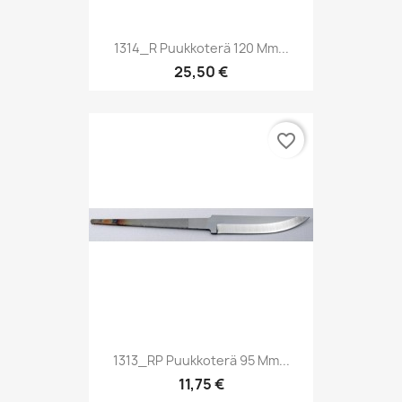
1314_R Puukkoterä 120 Mm...
25,50 €
favorite_border
1313_RP Puukkoterä 95 Mm...
11,75 €