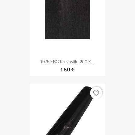
1975 EBC Koivuviilu 200 X...
1,50 €
favorite_border